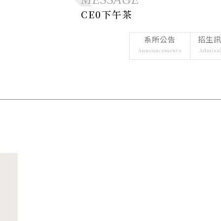
表單下載
空間
Us
Forms Do
CE0下午茶
Space
空間借用
Space Bo
系所公告
招生
倫理
倫理個案
Natio
Announcements
Admiss
賽
Busin
National C
in Busines
ESG
ESG中心
ESG C
ESG Cente