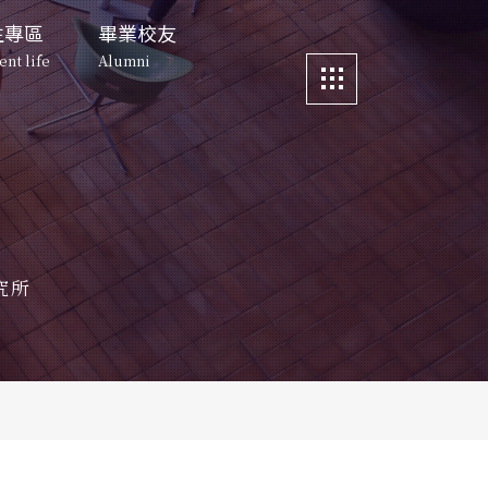
生專區
畢業校友
ent life
Alumni
區
畢業校友
更多資訊
與宿舍環境
所友動向
e
Alumni
More
s and Faciiities
About Alumni
生動態
科管人故事
所友動向
資訊公告
 Dates
nt Voice
About Alumni
Story about ITM Alumni
News
舍環境
科管人故事
活動照片
清華創業實驗室
 Faciiities
Story about ITM 
Event Photos
究所
Alumni
 Hua 
態
清大校園地圖
preneurship Lab
oice
NTHU Map
O下午茶
創業實驗室
科管院
CTM
Teatime
eurship Lab
聯絡我們
茶
下載
Contact Us
noon Tea
s Download