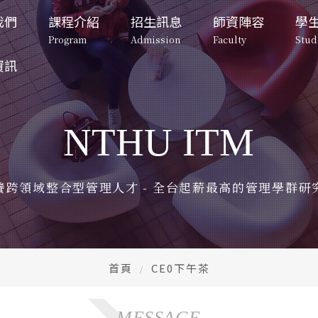
我們
課程介紹
招生訊息
師資陣容
學
Program
Admission
Faculty
Stud
資訊
招生訊息
系所成員
學生專
碩士班
碩士班招生
專任教師
校園
Admission
Faculty
Student lif
Master's Program
Master's Program 
Full-Time Professors
Campu
Admissions
NTHU ITM
告
向
博士班-一般組
退休教師
在校
碩士班招生
博士班招生
專任教師
重要日程
博士班招生
ment
Doctoral Program
Full-Time Professors
Retired Faculty
Important
Stude
Master's 
Doctoral 
Program 
Program 
Doctoral Program 
Admissions
Admissions
退休教師
校園與宿
片
Admissions
望
博士班-產業組
行政人員
兩岸
Retired Faculty
Campus and
養跨領域整合型管理人才 - 全台起薪最高的管理學群研
課程規劃
課程規劃
otos
rospect
Doctoral Industry
Administrative Staff
Tsing
Curriculum 
Curriculum 
行政人員
在校生動
Entre
Planning
Planning
Administrative Staff
Student V
園地圖
特色課程
修業規定
修業規定
CE
ap
兩岸清華
Unique Courses
Graduation Rules
Graduation Rules
Tsing Hua 
CEO 
Entrepren
首頁
CE0下午茶
入學時程與管道
入學時程與管道
Admission 
Admission 
CEO下午
表單
Schedule and 
Schedule and 
CEO After
Form
Channels
Channels
們
MESSAGE