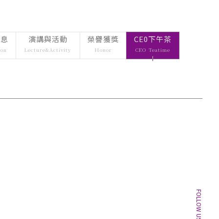
借用
wnload
 Borrowing
rrowing
訊息
個案暨微電影競賽
演講與活動
榮譽獲獎
CE0下午茶
暨微電影競
nal Competition in 
ion
Lecture&Activity
Honor
CEO Teatime
ess Ethics
ompetition 
s Ethics
中心
enter
r
CONTACT
FOLLOW US
Email：
tm@my.nthu.edu.tw
校本部電話：
校本部電話: 03-5715131