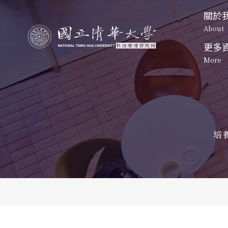
關於
About
更多
關於我們
課程特色
More
起源
About
Program
Origin
資訊公
發展方
起源
碩士班
博士班-一般組
News
Origin
Develop
Master's 
Doctoral 
Program
Program
發展方向
活動照
未來展
課程地圖
課程地圖
Development
培
Event Ph
Future P
Curriculum
Curriculum
未來展望
特色課程
博班學生
Future Prospect
清大校
Unique courses
Students
NTHU M
科管院
CTM
聯絡我