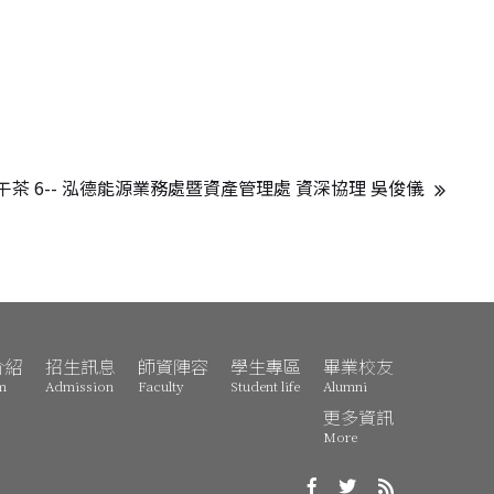
 下午茶 6-- 泓德能源業務處暨資產管理處 資深協理 吳俊儀
介紹
招生訊息
師資陣容
學生專區
畢業校友
m
Admission
Faculty
Student life
Alumni
更多資訊
More