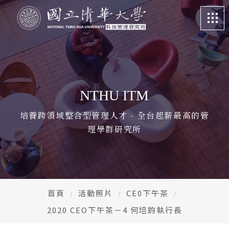
關於我們
About
課程特色
Program
NTHU ITM
招生訊息
Admission
培養跨領域整合型管理人才 - 全台起薪最高的管
理學群研究所
系所成員
Faculty
學生專區
Student life
畢業校友
Alumni
首頁
活動照片
CE0下午茶
2020 CEO下午茶－4 何培鈞執行長
更多資訊
More