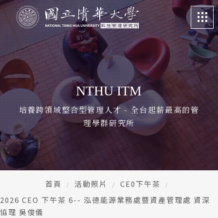
關於我們
About
課程特色
Program
NTHU ITM
招生訊息
Admission
培養跨領域整合型管理人才 - 全台起薪最高的管
理學群研究所
系所成員
Faculty
學生專區
Student life
畢業校友
Alumni
首頁
活動照片
CE0下午茶
2026 CEO 下午茶 6-- 泓德能源業務處暨資產管理處 資深
更多資訊
More
協理 吳俊儀