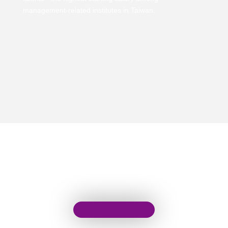
management-related institutes in Taiwan.
scroll down
CONTACT
Email：
tm@my.nthu.edu.tw
校本部電話：
校本部電話: 03-5715131
地址：
30013 新竹市光復路二段101號 台積館 R545