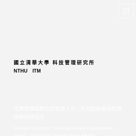
清華大學科管所-境外學習資源
多，雙專長打造優勢
關於我們
About
課程特色
Program
國立清華大學 科技管理研究所
招生訊息
Admission
NTHU ITM
系所成員
Faculty
學生專區
Student life
培養跨領域整合型管理人才 - 全台起薪最高的管
畢業校友
Alumni
理學群研究所
更多資訊
More
Cultivate integrated cross-disciplinary management
talents - the highest starting salary among