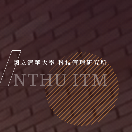
國
立
清
華
大
學
科
技
管
理
研
究
所
N
T
H
U
I
T
M