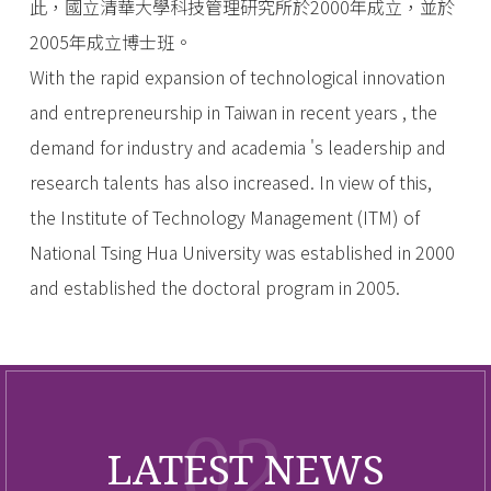
此，國立清華大學科技管理研究所於2000年成立，並於
2005年成立博士班。
With the rapid expansion of technological innovation
and entrepreneurship in Taiwan in recent years , the
demand for industry and academia 's leadership and
research talents has also increased. In view of this,
the Institute of Technology Management (ITM) of
National Tsing Hua University was established in 2000
and established the doctoral program in 2005.
CE0下午茶
【演講】2026 CEO 下午茶 6-- 泓
2026.May.26
德能源業務處暨資產管理處 資深
招生訊息
協理 吳俊儀
02
【招生】115科管所博士班入學考
2026.Apr.27
LATEST NEWS
口試須知
CE0下午茶