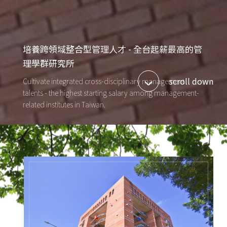
培養跨領域整合型管理人才 - 全台起薪最高的管
理學群研究所
scroll down
Cultivate integrated cross-disciplinary management
talents - the highest starting salary among management-
related institutes in Taiwan.