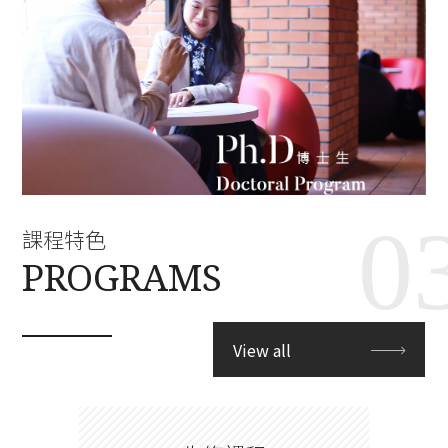
【演講】2026 CEO 下午茶 5-- 群
2026.May.26
聯電子執行長 潘健成
CE0下午茶
CONTACT
【演講】2026 CEO 下午茶 6-- 泓
2026.May.26
德能源業務處暨資產管理處 資深
Email：
tm@my.nthu.edu.tw
協理 吳俊儀
校本部電話：
校本部電話: 03-5715131
地址：
30013 新竹市光復路二段101號 台積館 R545
0
課程特色
PROGRAMS
View all