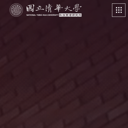
清華大學科管所-境外學習資源
多，雙專長打造優勢
關於我們
About
課程特色
Program
招生訊息
Admission
系所成員
Faculty
學生專區
Student life
畢業校友
Alumni
更多資訊
More