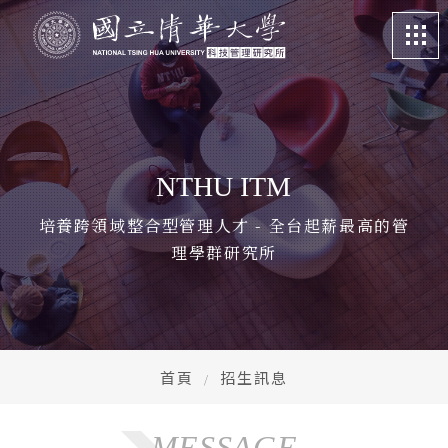
關於我們
About
課程特色
Program
NTHU ITM
招生訊息
Admission
培養跨領域整合型管理人才 - 全台起薪最高的管
理學群研究所
系所成員
Faculty
學生專區
Student life
畢業校友
Alumni
首頁
招生訊息
更多資訊
More
MESSAGE