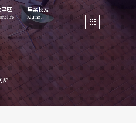
生專區
畢業校友
ent life
Alumni
區
畢業校友
更多資訊
與宿舍環境
所友動向
e
Alumni
More
s and Faciiities
About Alumni
生動態
科管人故事
所友動向
資訊公告
 Dates
nt Voice
About Alumni
Story about ITM Alumni
News
舍環境
科管人故事
活動照片
清華創業實驗室
 Faciiities
Story about ITM 
Event Photos
究所
Alumni
 Hua 
態
清大校園地圖
preneurship Lab
oice
NTHU Map
O下午茶
創業實驗室
科管院
CTM
Teatime
eurship Lab
聯絡我們
茶
下載
Contact Us
noon Tea
s Download