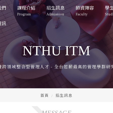
我們
課程介紹
招生訊息
師資陣容
學
Program
Admission
Faculty
Stud
資訊
招生訊息
系所成員
學生專
碩士班
碩士班招生
專任教師
校園
Admission
Faculty
Student lif
Master's Program
Master's Program 
Full-Time Professors
Campu
Admissions
NTHU ITM
告
向
博士班-一般組
退休教師
在校
碩士班招生
博士班招生
專任教師
重要日程
博士班招生
ment
Doctoral Program
Full-Time Professors
Retired Faculty
Important
Stude
Master's 
Doctoral 
Program 
Program 
Doctoral Program 
Admissions
Admissions
退休教師
校園與宿
片
Admissions
望
博士班-產業組
行政人員
兩岸
Retired Faculty
Campus and
養跨領域整合型管理人才 - 全台起薪最高的管理學群研
課程規劃
課程規劃
otos
rospect
Doctoral Industry
Administrative Staff
Tsing
Curriculum 
Curriculum 
行政人員
在校生動
Entre
Planning
Planning
Administrative Staff
Student V
園地圖
特色課程
修業規定
修業規定
CE
ap
兩岸清華
Unique Courses
Graduation Rules
Graduation Rules
Tsing Hua 
CEO 
Entrepren
首頁
招生訊息
入學時程與管道
入學時程與管道
Admission 
Admission 
CEO下午
表單
Schedule and 
Schedule and 
CEO After
Form
Channels
Channels
們
MESSAGE