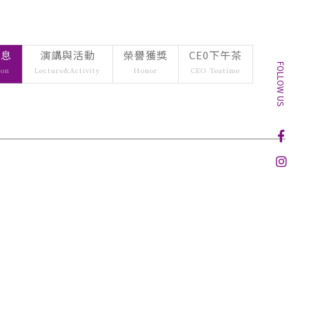
借用
wnload
 Borrowing
rrowing
訊息
個案暨微電影競賽
演講與活動
榮譽獲獎
CE0下午茶
暨微電影競
FOLLOW US
nal Competition in 
ion
Lecture&Activity
Honor
CEO Teatime
ess Ethics
ompetition 
s Ethics
中心
enter
r
CONTACT
Email：
tm@my.nthu.edu.tw
校本部電話：
校本部電話: 03-5715131
地址：
30013 新竹市光復路二段101號 台積館 