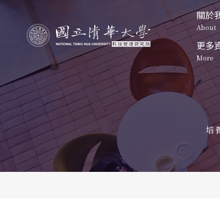
關於
About
更多
關於我們
課程特色
More
起源
About
Program
Origin
資訊公
發展方
起源
碩士班
博士班-一般組
News
Origin
Develop
Master's 
Doctoral 
Program
Program
發展方向
活動照
未來展
課程地圖
課程地圖
Development
培
Event Ph
Future P
Curriculum
Curriculum
未來展望
特色課程
博班學生
Future Prospect
清大校
Unique courses
Students
NTHU M
科管院
CTM
聯絡我