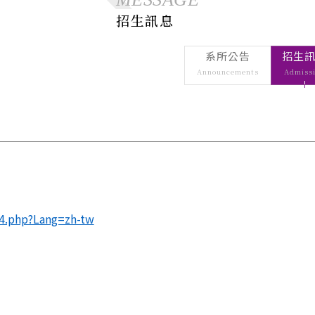
表單下載
空間
Us
Forms Do
招生訊息
Space
空間借用
Space Bo
系所公告
招生
倫理
倫理個案
Natio
Announcements
Admiss
賽
Busin
National C
in Busines
ESG
ESG中心
ESG C
ESG Cente
34.php?Lang=zh-tw