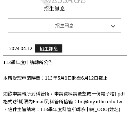
招生訊息
系所公告
招生訊息
Announcements
招生訊息
Admission
2024.04.12
招生訊息
演講與活動
Lecture&Activity
113學年度申請轉所公告
榮譽獲獎
Honor
本所受理申請時間：113年5月9日起至6月12日截止
CE0下午茶
CEO Teatime
如欲申請轉所到科管所，申請資料請彙整成一份電子檔(.pdf 
格式)於期限內Email到科管所信箱：tm@my.nthu.edu.tw 
，信件主旨請寫：113學年度科管所轉系申請_OOO(姓名)