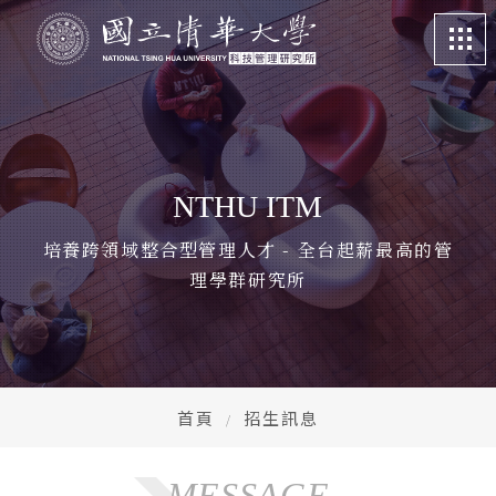
關於我們
About
課程特色
Program
NTHU ITM
招生訊息
Admission
培養跨領域整合型管理人才 - 全台起薪最高的管
理學群研究所
系所成員
Faculty
學生專區
Student life
畢業校友
Alumni
首頁
招生訊息
更多資訊
More
MESSAGE