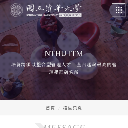
關於我們
About
課程特色
Program
NTHU ITM
招生訊息
Admission
培養跨領域整合型管理人才 - 全台起薪最高的管
理學群研究所
系所成員
Faculty
學生專區
Student life
畢業校友
Alumni
首頁
招生訊息
更多資訊
More
MESSAGE