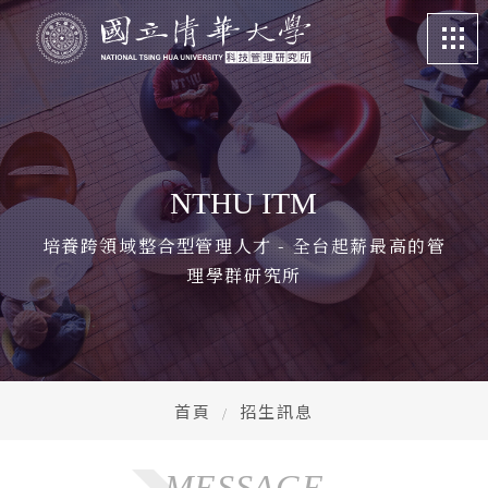
關於我們
About
課程特色
Program
NTHU ITM
招生訊息
Admission
培養跨領域整合型管理人才 - 全台起薪最高的管
理學群研究所
系所成員
Faculty
學生專區
Student life
畢業校友
Alumni
首頁
招生訊息
更多資訊
More
MESSAGE