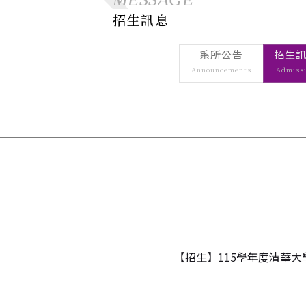
表單下載
空間
Us
Forms Do
招生訊息
Space
空間借用
Space Bo
系所公告
招生
倫理
倫理個案
Natio
Announcements
Admiss
賽
Busin
National C
in Busines
ESG
ESG中心
ESG C
ESG Cente
【招生】115學年度清華