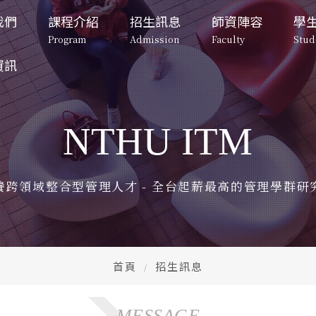
我們
課程介紹
招生訊息
師資陣容
學
Program
Admission
Faculty
Stud
資訊
招生訊息
系所成員
學生專
碩士班
碩士班招生
專任教師
校園
Admission
Faculty
Student lif
Master's Program
Master's Program 
Full-Time Professors
Campu
Admissions
NTHU ITM
告
向
博士班-一般組
退休教師
在校
碩士班招生
博士班招生
專任教師
重要日程
博士班招生
ment
Doctoral Program
Full-Time Professors
Retired Faculty
Important
Stude
Master's 
Doctoral 
Program 
Program 
Doctoral Program 
Admissions
Admissions
退休教師
校園與宿
片
Admissions
望
博士班-產業組
行政人員
兩岸
Retired Faculty
Campus and
養跨領域整合型管理人才 - 全台起薪最高的管理學群研
課程規劃
課程規劃
otos
rospect
Doctoral Industry
Administrative Staff
Tsing
Curriculum 
Curriculum 
行政人員
在校生動
Entre
Planning
Planning
Administrative Staff
Student V
園地圖
特色課程
修業規定
修業規定
CE
ap
兩岸清華
Unique Courses
Graduation Rules
Graduation Rules
Tsing Hua 
CEO 
Entrepren
首頁
招生訊息
入學時程與管道
入學時程與管道
Admission 
Admission 
CEO下午
表單
Schedule and 
Schedule and 
CEO After
Form
Channels
Channels
們
MESSAGE