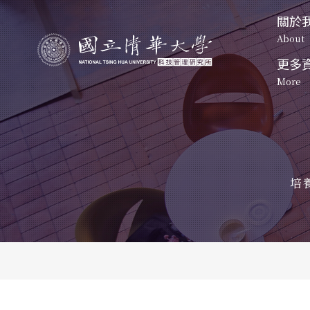
關於
About
更多
關於我們
課程特色
More
起源
About
Program
Origin
資訊公
發展方
起源
碩士班
博士班-一般組
News
Origin
Develop
Master's 
Doctoral 
Program
Program
發展方向
活動照
未來展
課程地圖
課程地圖
Development
培
Event Ph
Future P
Curriculum
Curriculum
未來展望
特色課程
博班學生
Future Prospect
清大校
Unique courses
Students
NTHU M
科管院
CTM
聯絡我