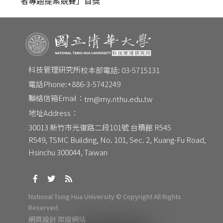
者專題提案競賽」首獎
科技管理研究所
校本部電話: 03-5715131
電話Phone:
+886-3-5742249
聯絡信箱Email：
tm@my.nthu.edu.tw
地址Address：
CONTACT
30013 新竹市光復路二段101號 台積館 R545
Email：
R549, TSMC Building, No. 101, Sec. 2, Kuang-Fu Road, 
tm@my.nthu.edu.tw
校本部電話：
Hsinchu 300044, Taiwan
校本部電話: 03-5715131
地址：
30013 新竹市光復路二段101號 台積館 R545
National Tsing Hua University © Copyright All Rights
Reserved.
網頁設計
架設網站