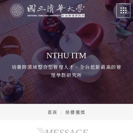
關於我們
About
課程特色
Program
NTHU ITM
招生訊息
Admission
培養跨領域整合型管理人才 - 全台起薪最高的管
理學群研究所
系所成員
Faculty
學生專區
Student life
畢業校友
Alumni
首頁
榮譽獲獎
更多資訊
More
MESSAGE