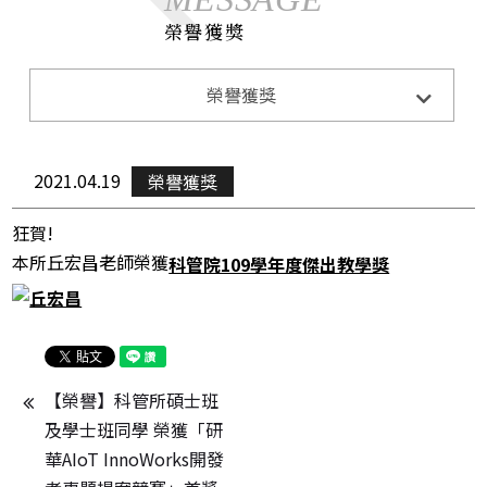
榮譽獲獎
系所公告
榮譽獲獎
Announcements
招生訊息
Admission
2021.04.19
榮譽獲獎
演講與活動
Lecture&Activity
狂賀!
榮譽獲獎
Honor
本所丘宏昌老師榮獲
科管院109學年度傑出教學獎
CE0下午茶
CEO Teatime
【榮譽】科管所碩士班
及學士班同學 榮獲「研
華AIoT InnoWorks開發