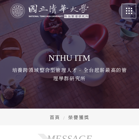
關於我們
About
課程特色
Program
NTHU ITM
招生訊息
Admission
培養跨領域整合型管理人才 - 全台起薪最高的管
理學群研究所
系所成員
Faculty
學生專區
Student life
畢業校友
Alumni
首頁
榮譽獲獎
更多資訊
More
MESSAGE