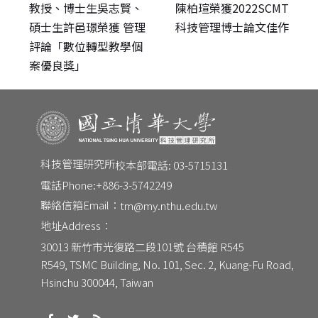
教授、博士生吳志賢、
陳柏瑄榮獲2022SCMT
碩士生許邑璟榮獲 管理
科技管理博士論文佳作
評論「數位轉型教學個
案優良獎」
科技管理研究所
校本部電話: 03-5715131
電話Phone:
+886-3-5742249
CONTACT
聯絡信箱Email：
tm@my.nthu.edu.tw
Email：
地址Address：
tm@my.nthu.edu.tw
校本部電話：
校本部電話: 03-5715131
30013 新竹市光復路二段101號 台積館 R545
地址：
30013 新竹市光復路二段101號 台積館 R545
R549, TSMC Building, No. 101, Sec. 2, Kuang-Fu Road, 
Hsinchu 300044, Taiwan