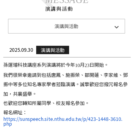
演講與活動
系所公告
演講與活動
Announcements
招生訊息
Admission
2025.09.30
演講與活動
演講與活動
Lecture&Activity
孫運璿科技講座系列演講將於今年
月
日開始。
10
23
榮譽獲獎
Honor
我們很榮幸邀請到包括唐鳳、施振榮、鄒開蓮、李家維、
鄧
CE0下午茶
CEO Teatime
振中等多位知名專家學者蒞臨演講。誠摯歡迎您撥冗報名參
加，
共襄盛舉。
也歡迎您轉知所屬同學、校友報名參加。
報名網址：
https://sunspeech.site.
nthu.edu.tw/p/423-1448-3610.
php