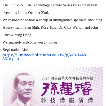
The Sun Yun-Suan Technology Lecture Series kicks off its first
event this fall on October 23rd.
We're honored to host a lineup of distinguished speakers, including
Audrey Tang, Stan Shih, Rose Tsou, Dr. Chia-Wei Li, and John
Chen-Chung Deng.
We sincerely welcome you to join us!
Registration Link:
https://sunspeech.site.nthu.
edu.tw/p/423-1448-
3610.php