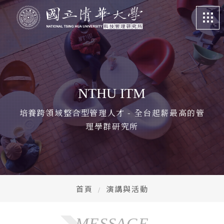
關於我們
About
課程特色
Program
NTHU ITM
招生訊息
Admission
培養跨領域整合型管理人才 - 全台起薪最高的管
理學群研究所
系所成員
Faculty
學生專區
Student life
畢業校友
Alumni
首頁
演講與活動
更多資訊
More
MESSAGE