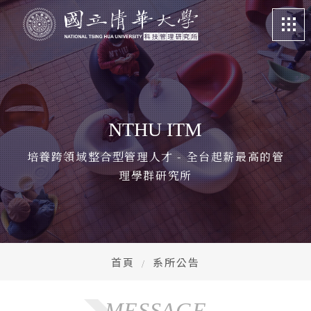
關於我們
About
課程特色
Program
NTHU ITM
招生訊息
Admission
培養跨領域整合型管理人才 - 全台起薪最高的管
理學群研究所
系所成員
Faculty
學生專區
Student life
畢業校友
Alumni
首頁
系所公告
更多資訊
More
MESSAGE