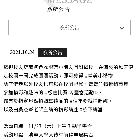
系所公告
系所公告
系所公告
Announcements
招生訊息
Admission
2021.10.24
系所公告
演講與活動
Lecture&Activity
歡迎校友穿著紫色衣服帶小朋友回到母校，在涼爽的秋天健
榮譽獲獎
Honor
走校園一圈完成闖關活動，即可獲得 #精美小禮物
除了健走以外校友也可以在校園野餐，逛逛竹蜻蜓綠市集
CE0下午茶
CEO Teatime
參加摸彩和趣味的 #板書比賽 等豐富活動✨，
還有於指定地點拍照拿禮品的 #值年粉絲拍照趣，
以及由吳杰峯老師主講的精彩講座 #樹下講堂
活動日期｜11/27（六）上午 7 點半集合
活動地點｜清華大學大禮堂前停車場集合