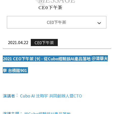
CE0下午茶
系所公告
CE0下午茶
Announcements
招生訊息
Admission
2021.04.22
CE0下午茶
演講與活動
Lecture&Activity
榮譽獲獎
＠清華大
2021 CEO下午茶 [9] - 從Cubo經驗談AI產品落地
Honor
CE0下午茶
學 台積館901
CEO Teatime
演講者
Cubo AI
沈時宇 共同創辦人暨CTO
：
演講主題：
從Cubo經驗談AI產品落地