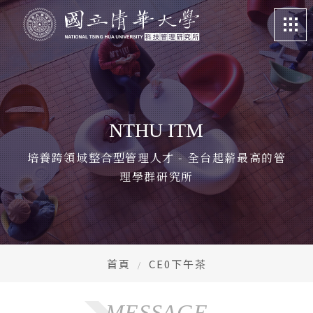
關於我們
About
課程特色
Program
NTHU ITM
招生訊息
Admission
培養跨領域整合型管理人才 - 全台起薪最高的管
理學群研究所
系所成員
Faculty
學生專區
Student life
畢業校友
Alumni
首頁
CE0下午茶
更多資訊
More
MESSAGE