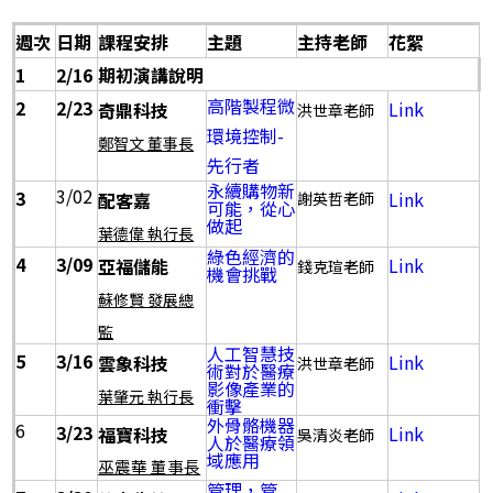
週次
日期
課程安排
主題
主持老師
花絮
1
2/16
期初演講說明
高階製程微
2
2/23
Link
奇鼎科技
洪世章老師
環境控制-
鄭智文 董事長
先行者
永續購物新
3/02
3
Link
配客嘉
謝英哲老師
可能，從心
做起
葉德偉 執行長
綠色經濟的
4
3/09
Link
亞福儲能
錢克瑄老師
機會挑戰
蘇修賢 發展總
監
人工智慧技
5
3/16
Link
雲象科技
洪世章老師
術對於醫療
影像產業的
葉肇元 執行長
衝擊
外骨骼機器
6
3/23
Link
福寶科技
吳清炎老師
人於醫療領
域應用
巫震華 董事長
管理，管