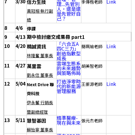
7
3/30
Link
信力生技
李傳楷老師
理...先管別
人，還是還
黃冠榕 執行副
是先管好自
己？
總
8
4/6
停課
9
4/13
期中檢討繳交成果冊 part1
「六合五A
10
4/20
Link
精誠資訊
簡珮瑜老師
四C三力」
創造指數型
林隆奮 董事長
成長
雲端生態系
11
4/27
萬里雲
胡美智老師
的未來趨勢
與策略佈局
劉永信 董事長
打造淨零時
12
5/04
Link
王振源老師
Next Drive 聯
代的新能源
管理服務
齊科技
伊永馨 行銷長
暨副總經理
精準醫療-
13
5/11
慧智基因
張元杰老師
現在與未來
蘇怡寧 董事長