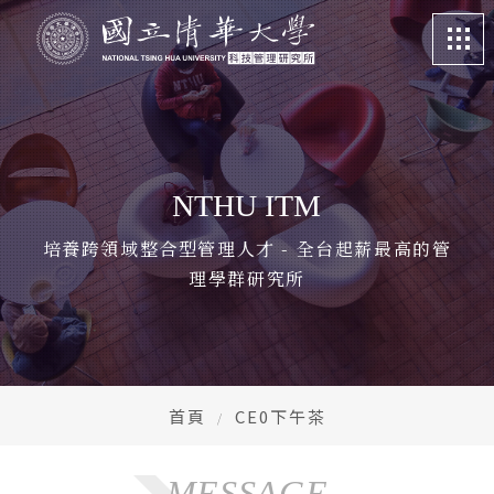
關於我們
About
課程特色
Program
NTHU ITM
招生訊息
Admission
培養跨領域整合型管理人才 - 全台起薪最高的管
理學群研究所
系所成員
Faculty
學生專區
Student life
畢業校友
Alumni
首頁
CE0下午茶
更多資訊
More
MESSAGE