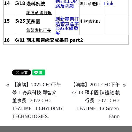
邁向CEO的
14
5/18
Link
漢科系統
洪世章老師
路及挑戰
謝清泉 總經理
創新農業打
15
5/25
芙彤園
申欽鳴老師
造香氛產業
ESG永續發
詹茹惠執行長
展
16
6/01
期末報告繳交成果冊 part2
【演講】2022 CEO下午
【演講】2021 CEO下午
茶-1 奇鼎科技 鄭智文 
茶-13 頤禾園 陳禮龍 執
董事長--2022 CEO 
行長--2021 CEO 
TEATIME--1 CHYI DING 
TEATIME--13 Green 
TECHNOLOGIES.
Farm