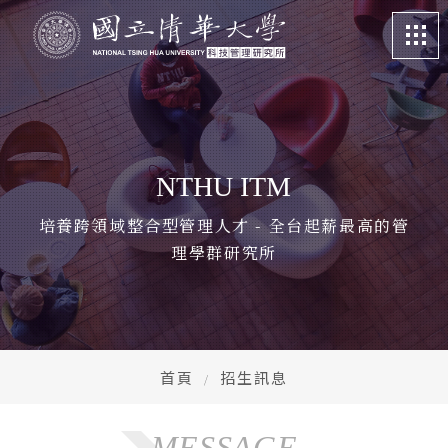
關於我們
About
課程特色
Program
NTHU ITM
招生訊息
Admission
培養跨領域整合型管理人才 - 全台起薪最高的管
理學群研究所
系所成員
Faculty
學生專區
Student life
畢業校友
Alumni
首頁
招生訊息
更多資訊
More
MESSAGE