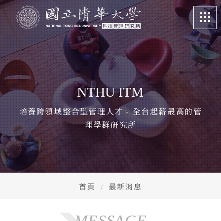
關於我們
About
課程特色
Program
NTHU ITM
招生訊息
Admission
培養跨領域整合型管理人才 - 全台起薪最高的管
理學群研究所
系所成員
Faculty
學生專區
Student life
畢業校友
Alumni
首頁
最新消息
更多資訊
More
MESSAGE