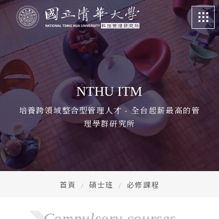
關於我們
About
課程特色
Program
NTHU ITM
招生訊息
Admission
培養跨領域整合型管理人才 - 全台起薪最高的管
理學群研究所
系所成員
Faculty
學生專區
Student life
畢業校友
Alumni
首頁
碩士班
必修課程
更多資訊
More
Compulsory courses