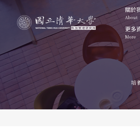
關於
About
更多
關於我們
課程特色
More
起源
About
Program
Origin
資訊公
發展方
起源
碩士班
博士班-一般組
News
Origin
Develop
Master's 
Doctoral 
Program
Program
發展方向
活動照
未來展
課程地圖
課程地圖
Development
培
Event Ph
Future P
Curriculum
Curriculum
未來展望
特色課程
博班學生
Future Prospect
清大校
Unique courses
Students
NTHU M
科管院
CTM
聯絡我