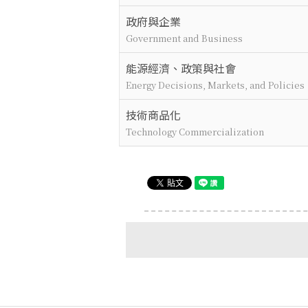
政府與企業
Government and Business
能源經濟、政策與社會
Energy Decisions, Markets, and Policies
技術商品化
Technology Commercialization