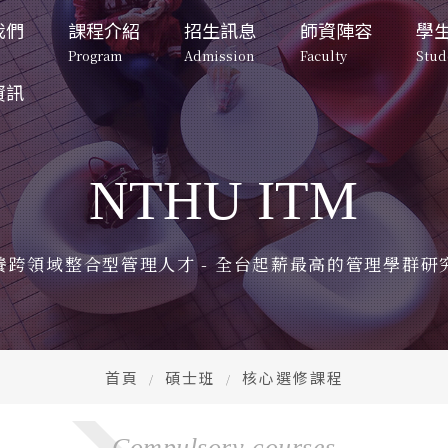
我們
課程介紹
招生訊息
師資陣容
學
Program
Admission
Faculty
Stud
資訊
招生訊息
系所成員
學生專
碩士班
碩士班招生
專任教師
校園
Admission
Faculty
Student lif
Master's Program
Master's Program 
Full-Time Professors
Campu
Admissions
NTHU ITM
告
向
博士班-一般組
退休教師
在校
碩士班招生
博士班招生
專任教師
重要日程
博士班招生
ment
Doctoral Program
Full-Time Professors
Retired Faculty
Important
Stude
Master's 
Doctoral 
Program 
Program 
Doctoral Program 
Admissions
Admissions
退休教師
校園與宿
片
Admissions
望
博士班-產業組
行政人員
兩岸
Retired Faculty
Campus and
養跨領域整合型管理人才 - 全台起薪最高的管理學群研
課程規劃
課程規劃
otos
rospect
Doctoral Industry
Administrative Staff
Tsing
Curriculum 
Curriculum 
行政人員
在校生動
Entre
Planning
Planning
Administrative Staff
Student V
園地圖
特色課程
修業規定
修業規定
CE
ap
兩岸清華
Unique Courses
Graduation Rules
Graduation Rules
Tsing Hua 
CEO 
Entrepren
首頁
碩士班
核心選修課程
入學時程與管道
入學時程與管道
Admission 
Admission 
CEO下午
表單
Schedule and 
Schedule and 
CEO After
Form
Channels
Channels
們
Compulsory courses