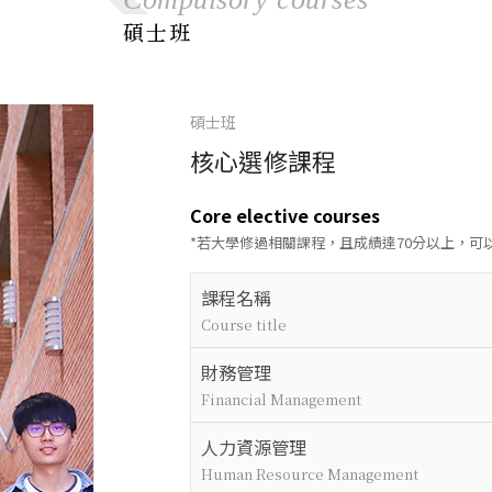
表單下載
空間
Us
Forms Do
碩士班
Space
空間借用
Space Bo
倫理
倫理個案
Natio
碩士班
賽
Busin
National C
核心選修課程
in Busines
ESG
ESG中心
ESG C
Core elective courses
ESG Cente
*若大學修過相關課程，且成績達70分以上，可
課程名稱
Course title
財務管理
Financial Management
人力資源管理
Human Resource Management