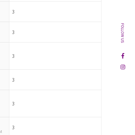
地址：
30013 新竹市光復路二段101號 台積館 
3
FOLLOW US
3
3
3
3
3
t