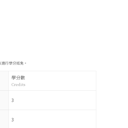
借用
wnload
 Borrowing
rrowing
個案暨微電影競賽
暨微電影競
nal Competition in 
ess Ethics
ompetition 
s Ethics
中心
enter
r
以進行學分抵免。
學分數
Credits
3
CONTACT
3
Email：
tm@my.nthu.edu.tw
校本部電話：
校本部電話: 03-5715131