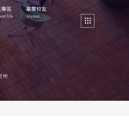
生專區
畢業校友
ent life
Alumni
區
畢業校友
更多資訊
與宿舍環境
所友動向
e
Alumni
More
s and Faciiities
About Alumni
生動態
科管人故事
所友動向
資訊公告
 Dates
nt Voice
About Alumni
Story about ITM Alumni
News
舍環境
科管人故事
活動照片
清華創業實驗室
 Faciiities
Story about ITM 
Event Photos
究所
Alumni
 Hua 
態
清大校園地圖
preneurship Lab
oice
NTHU Map
O下午茶
創業實驗室
科管院
CTM
Teatime
eurship Lab
聯絡我們
茶
下載
Contact Us
noon Tea
s Download