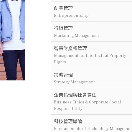
創業管理
Entrepreneurship
行銷管理
Marketing Management
智慧財產權管理
Management for Intellectual Property
Rights
策略管理
Strategy Management
企業倫理與社會責任
Business Ethics & Corporate Social
Responsibility
科技管理導論
Fundamentals of Technology Managemen