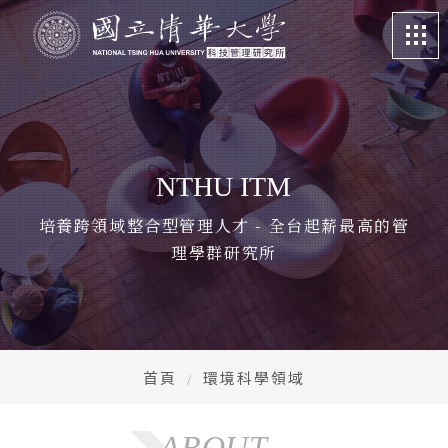
關於我們
About
課程特色
Program
NTHU ITM
招生訊息
Admission
培養跨領域整合型管理人才 - 全台起薪最高的管
理學群研究所
系所成員
Faculty
學生專區
Student life
畢業校友
Alumni
首頁
環境科學領域
更多資訊
More
ABOUT