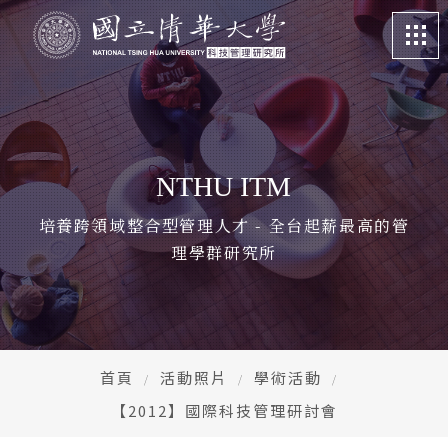
關於我們
About
課程特色
Program
NTHU ITM
招生訊息
Admission
培養跨領域整合型管理人才 - 全台起薪最高的管
理學群研究所
系所成員
Faculty
學生專區
Student life
畢業校友
Alumni
首頁
活動照片
學術活動
【2012】國際科技管理研討會
更多資訊
More