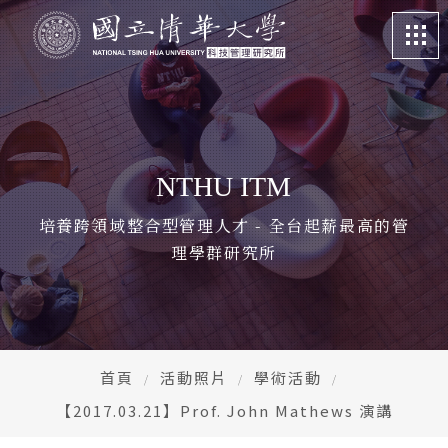
關於我們
About
課程特色
Program
NTHU ITM
招生訊息
Admission
培養跨領域整合型管理人才 - 全台起薪最高的管
理學群研究所
系所成員
Faculty
學生專區
Student life
畢業校友
Alumni
首頁
活動照片
學術活動
【2017.03.21】Prof. John Mathews 演講
更多資訊
More