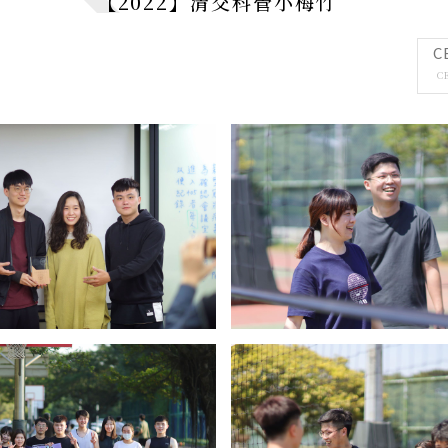
【2022】清交科管小梅竹
表單下載
空間
Us
Forms Do
Space
空間借用
C
Space Bo
C
倫理
倫理個案
Natio
賽
Busin
National C
in Busines
ESG
ESG中心
ESG C
ESG Cente