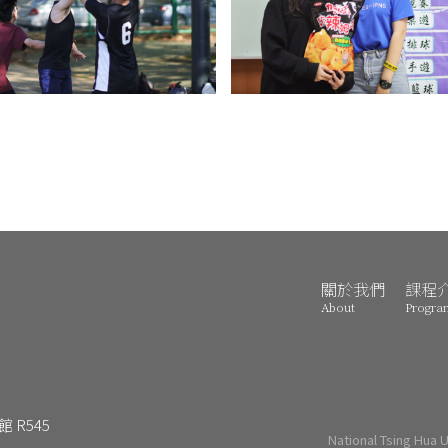
關於我們
課程
About
Progra
 R545
National Tsing Hua 