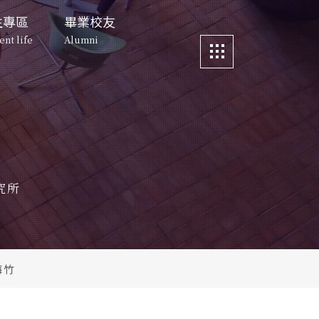
生專區
畢業校友
ent life
Alumni
區
畢業校友
更多資訊
與宿舍環境
所友動向
e
Alumni
More
s and Faciiities
About Alumni
生動態
科管人故事
所友動向
資訊公告
 Dates
nt Voice
About Alumni
Story about ITM Alumni
News
舍環境
科管人故事
活動照片
清華創業實驗室
 Faciiities
Story about ITM 
Event Photos
究所
Alumni
 Hua 
態
清大校園地圖
preneurship Lab
oice
NTHU Map
O下午茶
創業實驗室
科管院
CTM
Teatime
eurship Lab
梅竹
聯絡我們
茶
下載
Contact Us
noon Tea
s Download