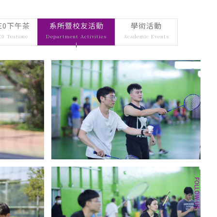
借用
wnload
 Borrowing
E0下午茶
系所暨校友活動
學術活動
rrowing
E0 Teatime
Department Activities
Academic Events
個案暨微電影競賽
暨微電影競
nal Competition in 
ess Ethics
ompetition 
s Ethics
中心
enter
r
CONTACT
FOLLOW US
Email：
tm@my.nthu.edu.tw
校本部電話：
校本部電話: 03-5715131
地址：