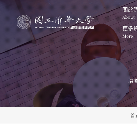
關於
About
更多
關於我們
課程特色
More
起源
About
Program
Origin
資訊公
發展方
起源
碩士班
博士班-一般組
News
Origin
Develop
Master's 
Doctoral 
Program
Program
發展方向
活動照
未來展
課程地圖
課程地圖
Development
培
Event Ph
Future P
Curriculum
Curriculum
未來展望
特色課程
博班學生
Future Prospect
清大校
Unique courses
Students
NTHU M
科管院
首
CTM
聯絡我