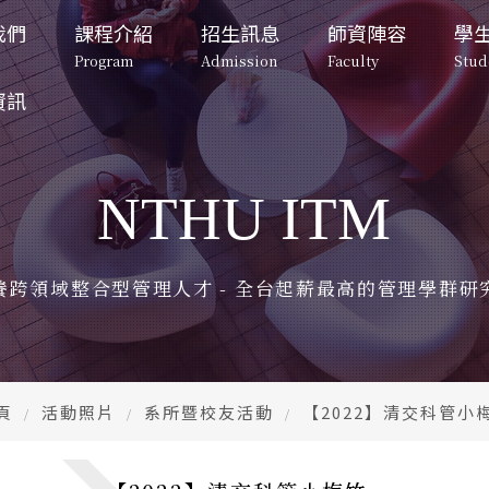
我們
課程介紹
招生訊息
師資陣容
學
Program
Admission
Faculty
Stud
資訊
招生訊息
系所成員
學生專
碩士班
碩士班招生
專任教師
校園
Admission
Faculty
Student lif
Master's Program
Master's Program 
Full-Time Professors
Campu
Admissions
NTHU ITM
告
向
博士班-一般組
退休教師
在校
碩士班招生
博士班招生
專任教師
重要日程
博士班招生
ment
Doctoral Program
Full-Time Professors
Retired Faculty
Important
Stude
Master's 
Doctoral 
Program 
Program 
Doctoral Program 
Admissions
Admissions
退休教師
校園與宿
片
Admissions
望
博士班-產業組
行政人員
兩岸
Retired Faculty
Campus and
養跨領域整合型管理人才 - 全台起薪最高的管理學群研
課程規劃
課程規劃
otos
rospect
Doctoral Industry
Administrative Staff
Tsing
Curriculum 
Curriculum 
行政人員
在校生動
Entre
Planning
Planning
Administrative Staff
Student V
園地圖
特色課程
修業規定
修業規定
CE
ap
兩岸清華
Unique Courses
Graduation Rules
Graduation Rules
Tsing Hua 
CEO 
Entrepren
頁
活動照片
系所暨校友活動
【2022】清交科管小
入學時程與管道
入學時程與管道
Admission 
Admission 
CEO下午
表單
Schedule and 
Schedule and 
CEO After
Form
Channels
Channels
們