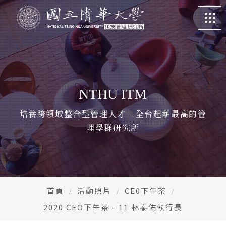
關於我們
About
課程特色
Program
NTHU ITM
招生訊息
Admission
培養跨領域整合型管理人才 - 全台起薪最高的管
理學群研究所
系所成員
Faculty
學生專區
Student life
畢業校友
Alumni
首頁
活動照片
CE0下午茶
2020 CEO下午茶 - 11 林泰佑執行長
更多資訊
More