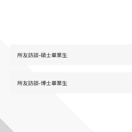
Contact 
所友訪談-碩士畢業生
所友訪談-博士畢業生
FOLLOW US
National Tsing Hua University © Copyright All Rights Reserved.
蘋果網頁設計