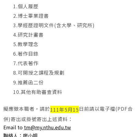
1.個人履歷
2.博士畢業證書
3.學經歷證明文件(含大學、研究所)
4.研究計畫書
5.教學理念
6.著作目錄
7.代表著作
8.可開授之課程及規劃
9.推薦函二份
10.其他有助審查資料
擬應徵本職者，請於
日前請以電子檔(PDF合
111
年5月15
併)寄出或掛號寄出上述資料：
Email to
tm@my.nthu.edu.tw
聯絡人：廖小姐