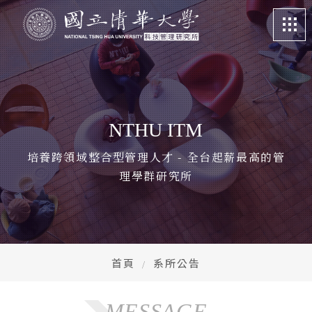
關於我們
About
課程特色
Program
NTHU ITM
招生訊息
Admission
培養跨領域整合型管理人才 - 全台起薪最高的管
理學群研究所
系所成員
Faculty
學生專區
Student life
畢業校友
Alumni
首頁
系所公告
更多資訊
More
MESSAGE