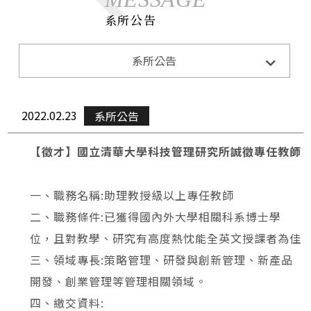
系所公告
系所公告
系所公告
Announcements
招生訊息
Admission
2022.02.23
系所公告
演講與活動
Lecture&Activity
【徵才】國立清華大學科技管理研究所誠徵專任教師
榮譽獲獎
Honor
CE0下午茶
CEO Teatime
一、職務名稱:助理教授級以上專任教師
二、職務條件:已獲得國內外大學相關科系博士學
位，且對教學、研究有高度熱忱能全英文授課者為佳
三、領域專長:策略管理、研發與創新管理、新產品
開發、創業管理等管理相關領域。
四、繳交資料: